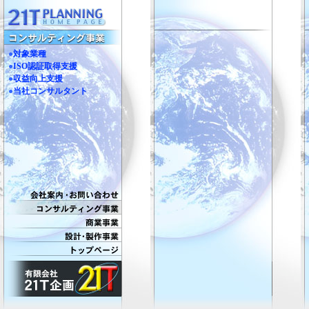
●
対象業種
●
ISO認証取得支援
●
収益向上支援
●
当社コンサルタント